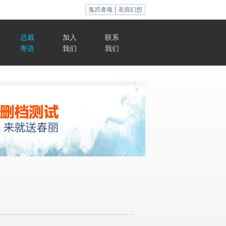
鬼武者魂
圣痕幻想
总裁
加入
联系
寄语
我们
我们