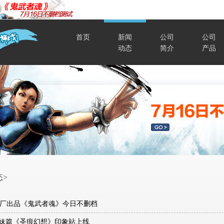
首页
新闻
公司
公司
动态
简介
产品
态>
M原厂出品《鬼武者魂》今日不删档
妹篇《圣痕幻想》印象站上线